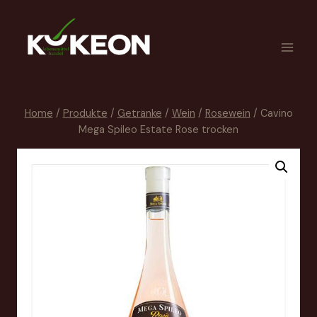
Home
/
Produkte
/
Getränke
/
Wein
/
Rosewein
/
Cavino
Mega Spileo Estate Rose trocken