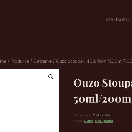
Startseite
ome
/
Produkte
/
Getränke
/
Ouzo Stoupaki 40% 50ml/200ml/70
Ouzo Stoup
50ml/200m
Category:
Getränke
Tags:
Ouzo
,
Stoupakis