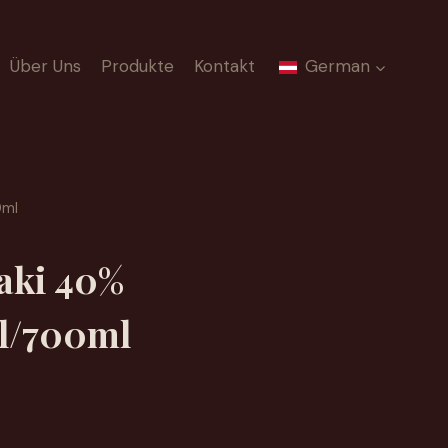
Über Uns
Produkte
Kontakt
German
0ml
aki 40%
l/700ml