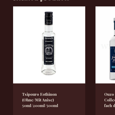
Tsipouro Eothinon
Ouzo 
(Ohne/Mit Anise)
Colle
50ml/200ml/500ml
fach d