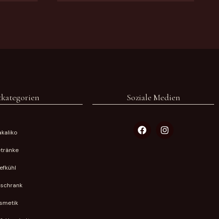
kategorien
Soziale Medien
kaliko
tränke
iefkühl
lschrank
smetik