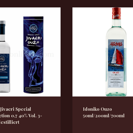
Jivaeri Special
Idoniko Ouzo
ction 0,7 40% Vol. 3-
50ml/200ml/700ml
estilliert