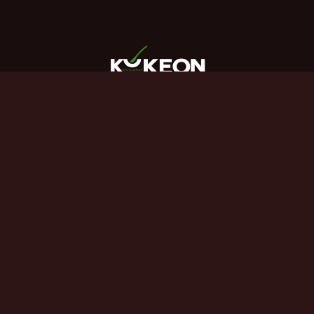
Flandorferstrasse 23, 2102 Bisamberg
Kykeon2017@gmail.com
+43 660 6503263
Menü
Startseite
Über Uns
Produkte