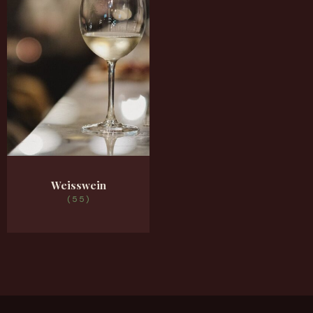
Weisswein
(55)