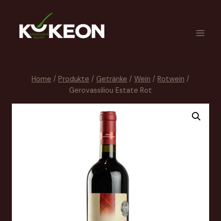
Home
/
Produkte
/
Getränke
/
Wein
/
Rotwein
/
Gerovassiliou Estate Rot