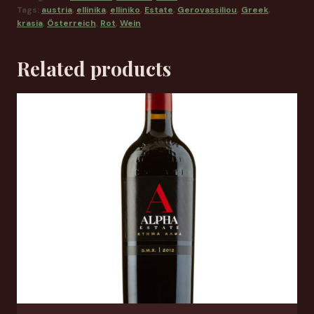
Tags:
austria
,
ellinika
,
elliniko
,
Estate
,
Gerovassiliou
,
Greek
,
krasia
,
Österreich
,
Rot
,
Wein
Related products