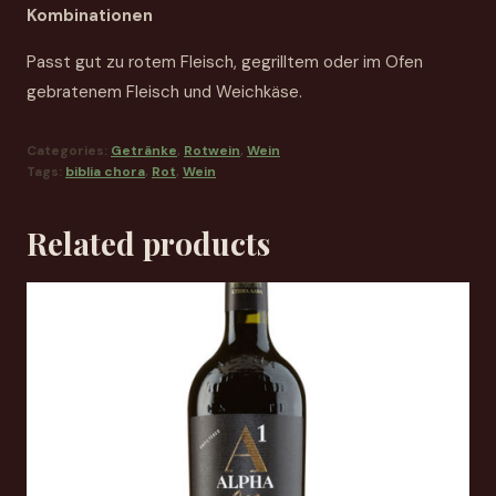
Kombinationen
Passt gut zu rotem Fleisch, gegrilltem oder im Ofen
gebratenem Fleisch und Weichkäse.
Categories:
Getränke
,
Rotwein
,
Wein
Tags:
biblia chora
,
Rot
,
Wein
Related products