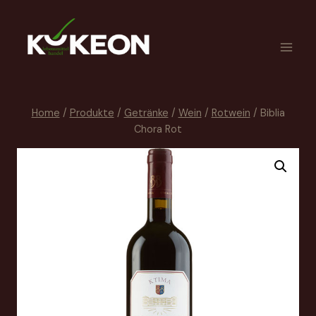
Home
/
Produkte
/
Getränke
/
Wein
/
Rotwein
/
Biblia
Chora Rot