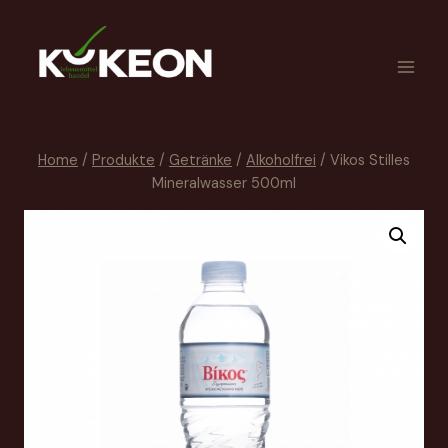
Home
/
Produkte
/
Getränke
/
Alkoholfrei
/
Vikos Stilles
Mineralwasser 500ml