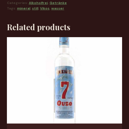
Categories:
Alkoholfrei
,
Getränke
Tags:
mineral
,
still
,
Vikos
,
wasser
Related products