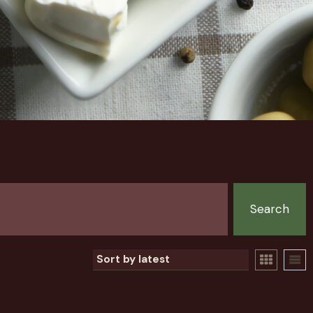
Search