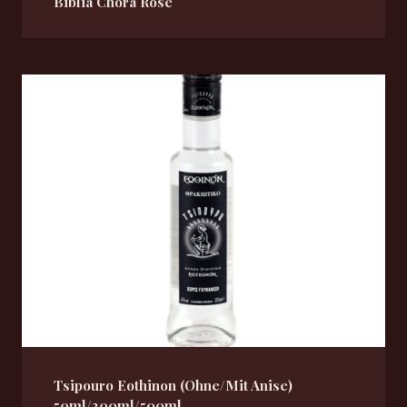
Biblia Chora Rose
Tsipouro Eothinon (Ohne/Mit Anise)
50ml/200ml/500ml