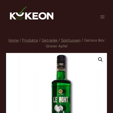
Home
/
Produkte
/
Getränke
/
Spirituosen
/
Gatsios likör
Grüner Apfel