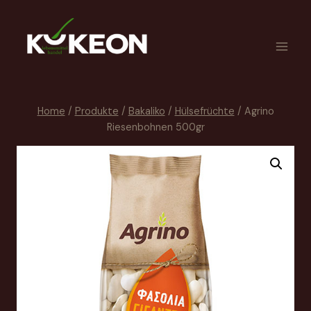
Home
/
Produkte
/
Bakaliko
/
Hülsefrüchte
/
Agrino
Riesenbohnen 500gr