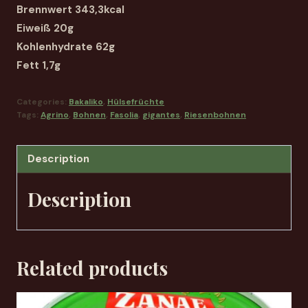
Brennwert 343,3kcal
Eiweiß 20g
Kohlenhydrate 62g
Fett 1,7g
Categories:
Bakaliko
,
Hülsefrüchte
Tags:
Agrino
,
Bohnen
,
Fasolia
,
gigantes
,
Riesenbohnen
Description
Description
Related products