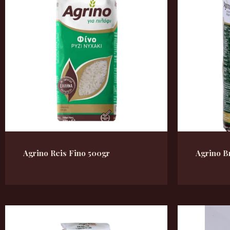
Agrino Reis Fino 500gr
Agrino B