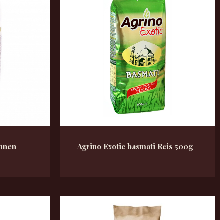
hnen
Agrino Exotic basmati Reis 500g