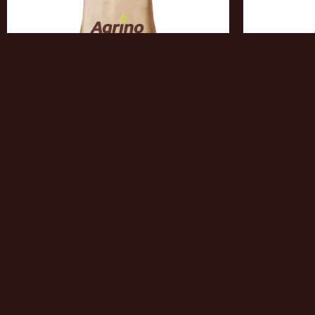
Agrino Kichererbsen 500g
Agrino R