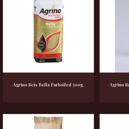
Agrino Reis Bella Parboiled 500g
Agrino R