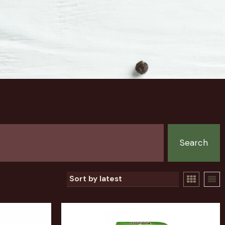
Search