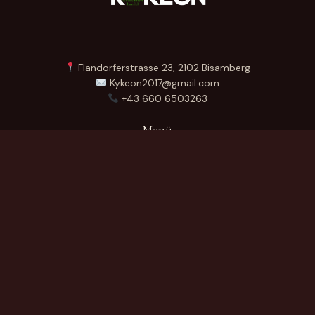
Flandorferstrasse 23, 2102 Bisamberg
Kykeon2017@gmail.com
+43 660 6503263
Menü
Startseite
Über Uns
Produkte
Kontakt
German