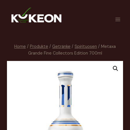
Home
/
Produkte
/
Getränke
/
Spirituosen
/
Metaxa
Grande Fine Collectors Edition 700ml