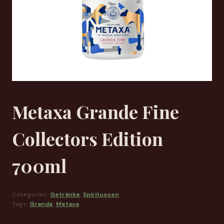
Metaxa Grande Fine
Collectors Edition
700ml
Categories:
Getränke
,
Spirituosen
Tags:
Grande
,
Metaxa