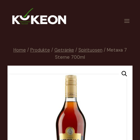
Home
/
Produkte
/
Getränke
/
Spirituosen
/
Metaxa 7
Sterne 700ml