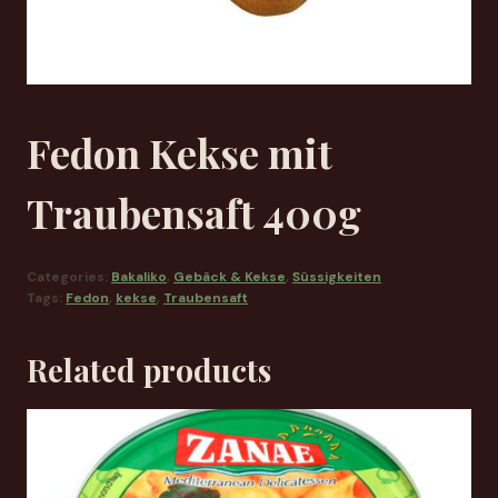
Fedon Kekse mit
Traubensaft 400g
Categories:
Bakaliko
,
Gebäck & Kekse
,
Süssigkeiten
Tags:
Fedon
,
kekse
,
Traubensaft
Related products