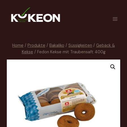
Home
/
Produkte
/
Bakaliko
/
Süssigkeiten
/
Gebäck &
Kekse
/
Fedon Kekse mit Traubensaft 400g