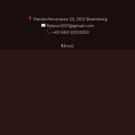
Flandorferstrasse 23, 2102 Bisamberg
Kykeon2017@gmail.com
+43 660 6503263
Menü
Startseite
Über Uns
Produkte
Kontakt
German
Produktkategorien