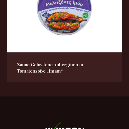
Zanae Gebratene Auberginen in
Tomatensoße „Imam“