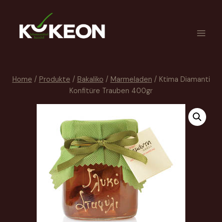
Home
/
Produkte
/
Bakaliko
/
Marmeladen
/
Ktima Diamanti
Konfitüre Trauben 400gr