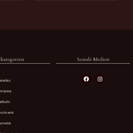
kategorien
Soziale Medien
kaliko
tränke
iefkühl
lschrank
smetik