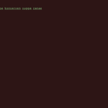
pe
,
konserven
,
suppe
,
zanae