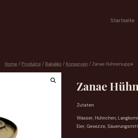
Startseite
Home
/
Produkte
/
Bakaliko
/
Konserven
/
Zanae Hühnersuppe
Zanae Hühn
Zutaten
Wasser, Hühnchen, Langkornre
Eier, Gewürze, Säuerungsmitt