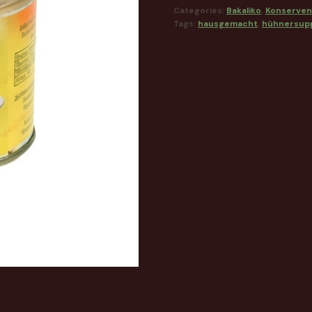
Categories:
Bakaliko
,
Konserven
Tags:
hausgemacht
,
hühnersup