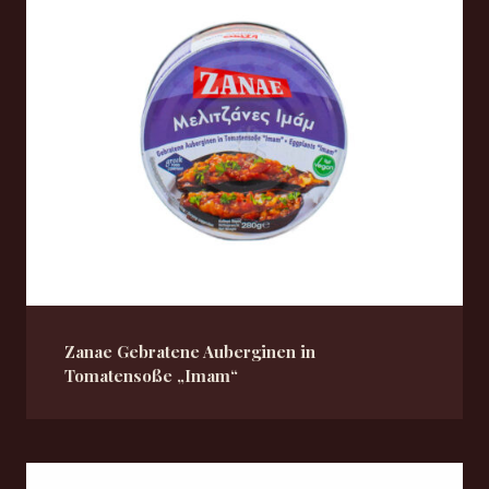
Zanae Gebratene Auberginen in
Tomatensoße „Imam“