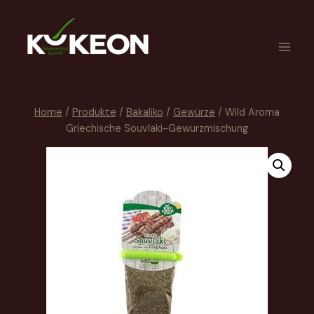
Home
/
Produkte
/
Bakaliko
/
Gewürze
/
Wild Aroma
Griechische Souvlaki-Gewürzmischung