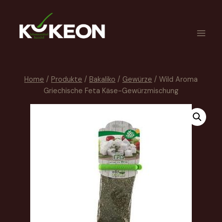
Home
/
Produkte
/
Bakaliko
/
Gewürze
/
Wild Aroma
Griechische Feta Käse-Gewürzmischung