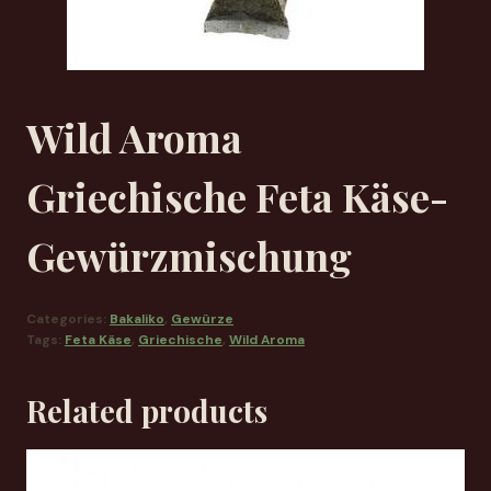
Wild Aroma
Griechische Feta Käse-
Gewürzmischung
Categories:
Bakaliko
,
Gewürze
Tags:
Feta Käse
,
Griechische
,
Wild Aroma
Related products