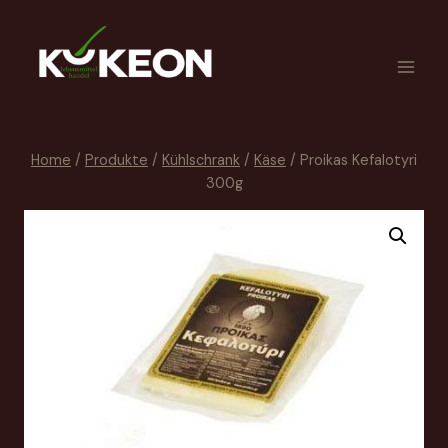
Home
/
Produkte
/
Kühlschrank
/
Käse
/
Proikas Kefalotyri
300g