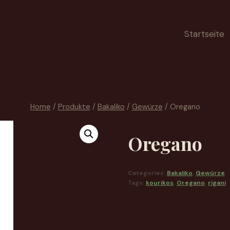
Startseite
Home
/
Produkte
/
Bakaliko
/
Gewürze
/
Oregano
Oregano
Categories:
Bakaliko
,
Gewürze
Tags:
kourikos
,
Oregano
,
rigani