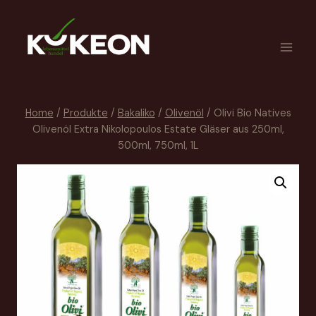
Home
/
Produkte
/
Bakaliko
/
Olivenöl
/
Olivi Bio Natives
Olivenöl Extra Nikolopoulos Estate Gläser aus 250ml,
500ml, 750ml, 1L