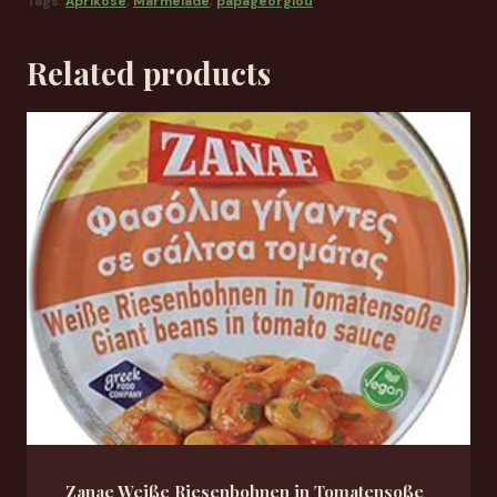
Tags:
Aprikose
,
Marmelade
,
papageorgiou
Related products
Zanae Weiße Riesenbohnen in Tomatensoße