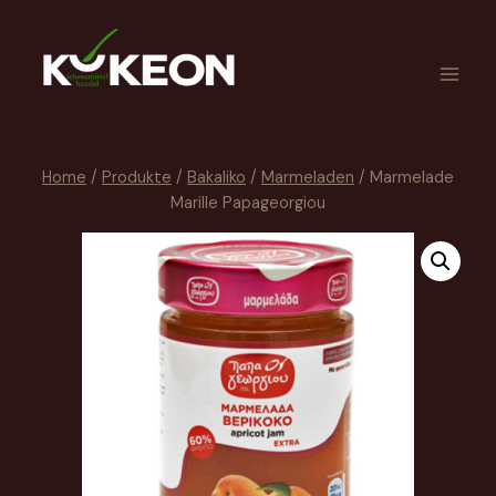
Home
/
Produkte
/
Bakaliko
/
Marmeladen
/
Marmelade
Marille Papageorgiou