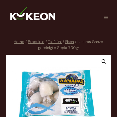
Home
/
Produkte
/
Tiefkühl
/
Fisch
/
Lanaras Ganze
gereinigte Sepia 700gr