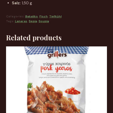
Salz:
1,50 g
Categories:
Bakaliko
,
Fisch
,
Tiefkühl
Tags:
Lanaras
,
Sepia
,
Soupia
Related products