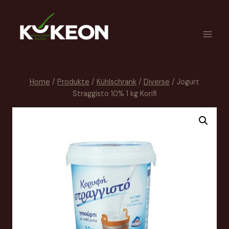
Home
/
Produkte
/
Kühlschrank
/
Diverse
/
Jogurt
Straggisto 10% 1 kg Korifi