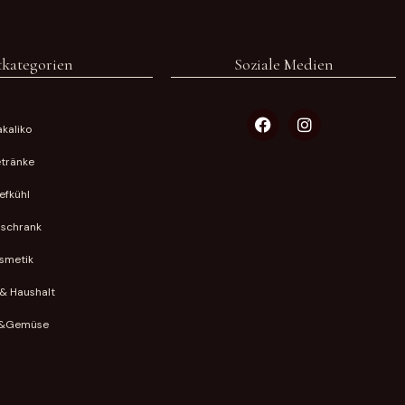
kategorien
Soziale Medien
kaliko
tränke
iefkühl
lschrank
smetik
& Haushalt
&Gemüse