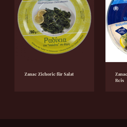
Zanae Zichorie für Salat
Zanae
Reis