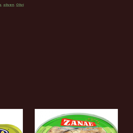
s
,
oliven
,
Olivi