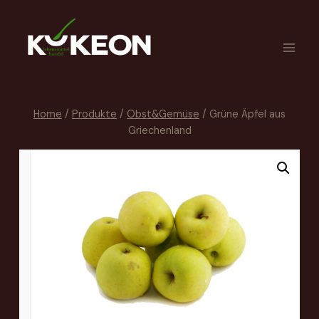
Home
/
Produkte
/
Obst&Gemüse
/
Grüne Äpfel aus
Griechenland