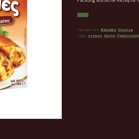
Packung köstliche Rezepte fü
Categories:
Bakaliko
,
Diverse
Tags:
crepes
,
Giotis
,
Palatschin