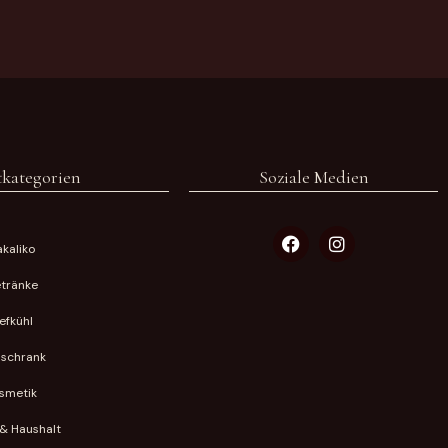
kategorien
Soziale Medien
kaliko
tränke
iefkühl
lschrank
smetik
& Haushalt