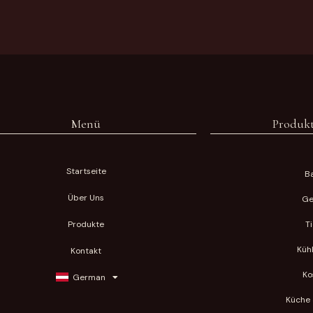
Menü
Produkt
Startseite
Ba
Über Uns
Ge
Produkte
T
Küh
Kontakt
Ko
German
Küche 