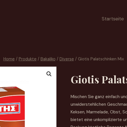
Startseite
Home
/
Produkte
/
Bakaliko
/
Diverse
/
Giotis Palatschinken Mix
Giotis Pala
Mischen Sie ganz einfach und
unwiderstehlichen Geschmack
Keksen, Marmelade, Obst, S
bietet eine unkomplizierte u