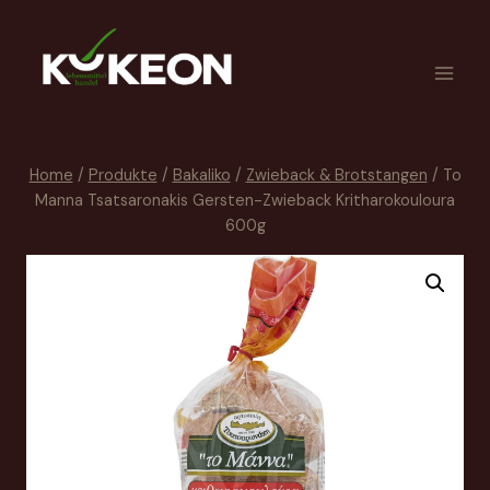
Home
/
Produkte
/
Bakaliko
/
Zwieback & Brotstangen
/
To
Manna Tsatsaronakis Gersten-Zwieback Kritharokouloura
600g