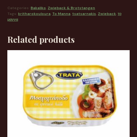
Categories:
Bakaliko
,
Zwieback & Brotstangen
Tags:
kritharokouloura
,
To Manna
,
tsatsarnakis
,
Zwieback
,
το
μαννα
Related products