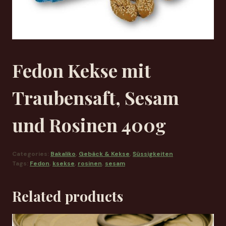
Fedon Kekse mit
Traubensaft, Sesam
und Rosinen 400g
Categories:
Bakaliko
,
Gebäck & Kekse
,
Süssigkeiten
Tags:
Fedon
,
ksekse
,
rosinen
,
sesam
Related products