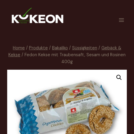
Home
/
Produkte
/
Bakaliko
/
Süssigkeiten
/
Gebäck &
Kekse
/
Fedon Kekse mit Traubensaft, Sesam und Rosinen
400g