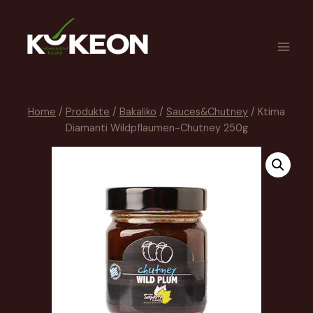
Home
/
Produkte
/
Bakaliko
/
Sauces&Chutney
/
Ktima
Diamanti Wildpflaumen-Chutney 250g