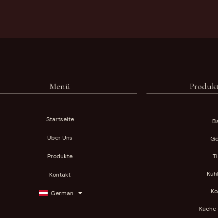
Menü
Produkt
Startseite
Ba
Über Uns
Ge
Produkte
T
Küh
Kontakt
Ko
German
Küche 