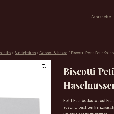
Startseite
akaliko
/
Süssigkeiten
/
Gebäck & Kekse
/
Biscotti Petit Four Kak
Biscotti Pet
Haselnussc
Petit Four bedeutet auf Fran
ausging, backten französisc