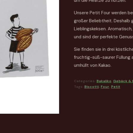
um die Heatze zu nutzen.
Unsere Petit Four werden be
großer Beliebtheit. Deshalb 
Lieblingskeksen. Aromatisch, 
und sind der perfekte Genus
Sie finden sie in drei köstli
fruchtig-süß-saurer Füllung
umhüllt von Kakao.
Categories:
Bakaliko
,
Gebäck & 
Tags:
Biscotti
,
Four
,
Petit