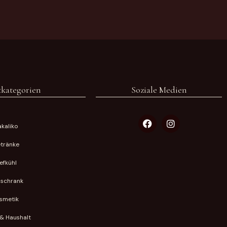
kategorien
Soziale Medien
kaliko
tränke
iefkühl
lschrank
smetik
& Haushalt