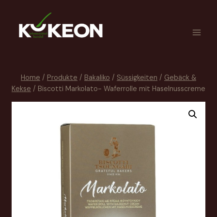
Home
/
Produkte
/
Bakaliko
/
Süssigkeiten
/
Gebäck &
Kekse
/
Biscotti Markolato- Waferrolle mit Haselnusscreme