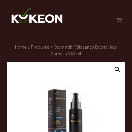
Home
/
Produkte
/
Kosmetik
/
Biosanto Boost Haar
Formula 100 ml