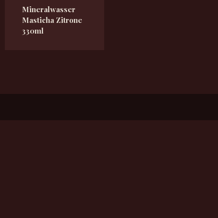
Mineralwasser
Masticha Zitrone
330ml
Flandorferstrasse 23, 2102 Bisamberg
Kykeon2017@gmail.com