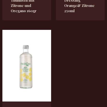
Thunfisch mit
Dressing
Zitrone und
Orange& Zitrone
Oregano 160gr
250ml