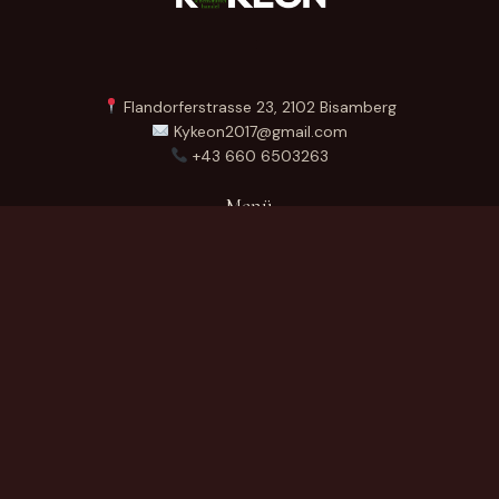
Flandorferstrasse 23, 2102 Bisamberg
Kykeon2017@gmail.com
+43 660 6503263
Menü
Startseite
Über Uns
Produkte
Kontakt
German