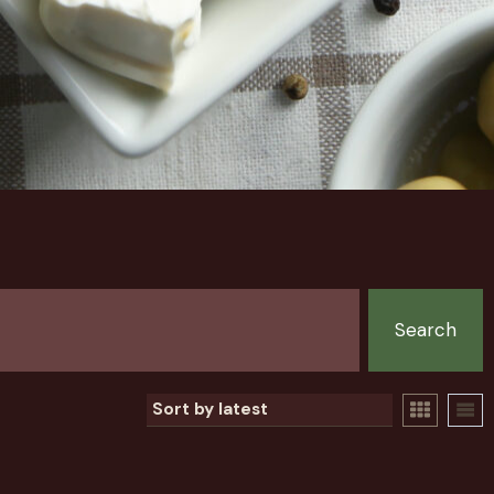
Search