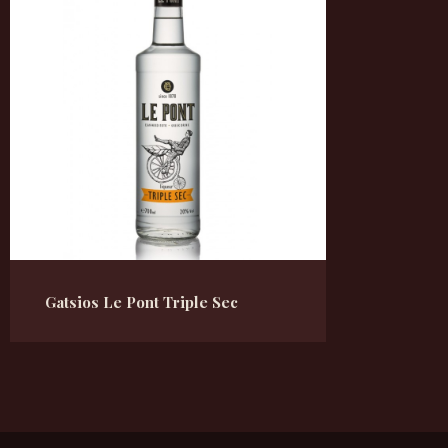
Gatsios Le Pont Triple Sec