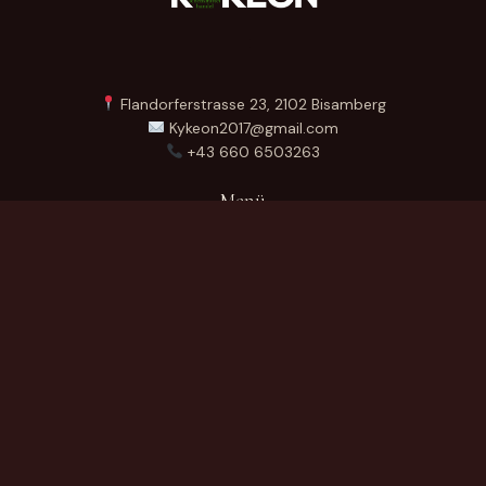
Flandorferstrasse 23, 2102 Bisamberg
Kykeon2017@gmail.com
+43 660 6503263
Menü
Startseite
Über Uns
Produkte
Kontakt
German