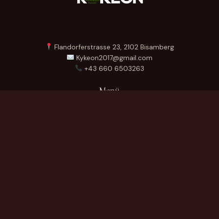
Flandorferstrasse 23, 2102 Bisamberg
Kykeon2017@gmail.com
+43 660 6503263
Menü
Startseite
Über Uns
Produkte
Kontakt
German