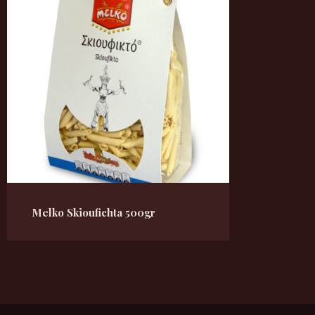
Melko Skioufichta 500gr