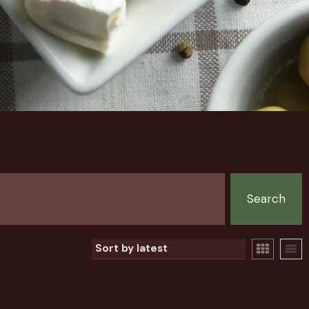
Search