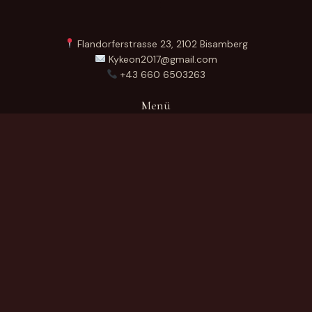
Flandorferstrasse 23, 2102 Bisamberg
Kykeon2017@gmail.com
+43 660 6503263
Menü
Startseite
Über Uns
Produkte
Kontakt
German
Produktkategorien