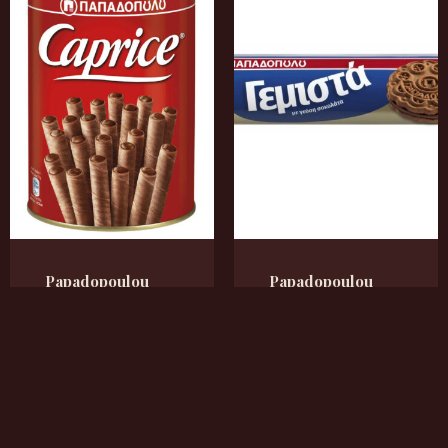
Papadopoulou
Papadopoulou
Caprice
Gemista
Schokorollen
Schokoladenkekse
115g/250g/400g