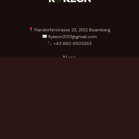
Flandorferstrasse 23, 2102 Bisamberg
Kykeon2017@gmail.com
+43 660 6503263
Menü
Startseite
Über Uns
Produkte
Kontakt
German