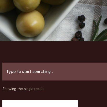
Showing the single result