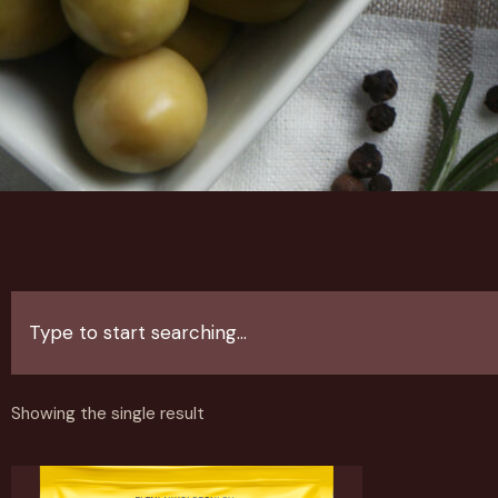
Showing the single result