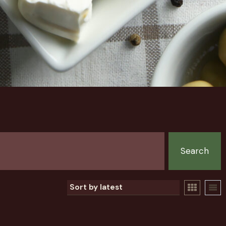
Search