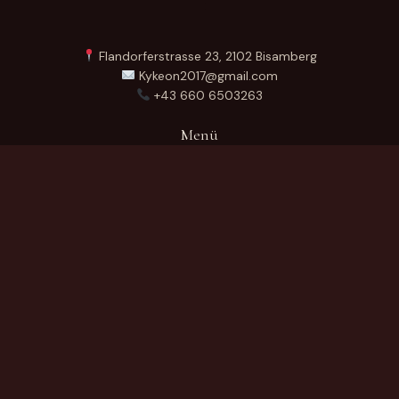
Flandorferstrasse 23, 2102 Bisamberg
Kykeon2017@gmail.com
+43 660 6503263
Menü
Startseite
Über Uns
Produkte
Kontakt
German
Produktkategorien