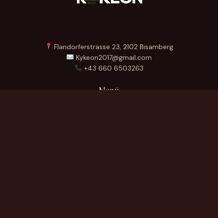
Flandorferstrasse 23, 2102 Bisamberg
Kykeon2017@gmail.com
+43 660 6503263
Menü
Startseite
Über Uns
Produkte
Kontakt
German