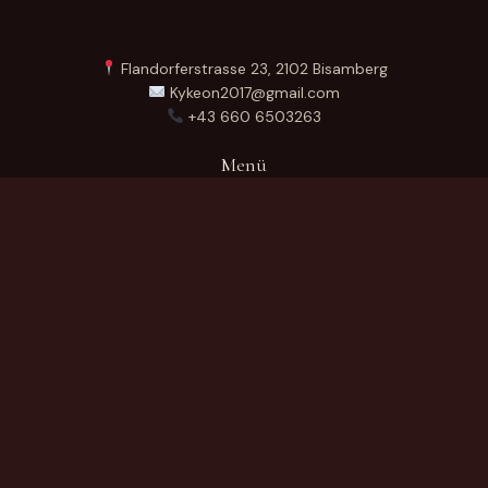
Flandorferstrasse 23, 2102 Bisamberg
Kykeon2017@gmail.com
+43 660 6503263
Menü
Startseite
Über Uns
Produkte
Kontakt
German
Produktkategorien