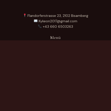
Flandorferstrasse 23, 2102 Bisamberg
Kykeon2017@gmail.com
+43 660 6503263
Menü
Startseite
Über Uns
Produkte
Kontakt
German
Produktkategorien